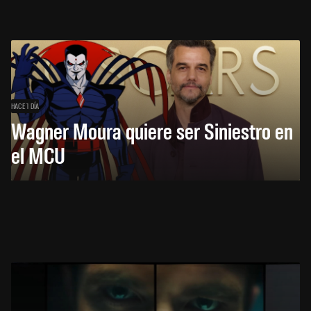
HACE 1 DÍA
Wagner Moura quiere ser Siniestro en
el MCU