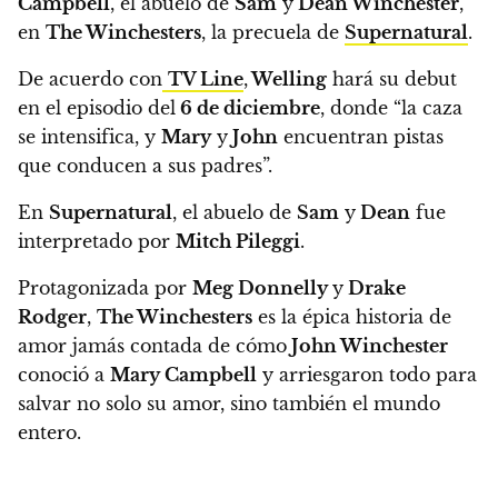
Campbell
,
el abuelo de
Sam
y
Dean Winchester
,
en
The Winchesters
, la precuela de
Supernatural
.
De acuerdo con
TV Line
,
Welling
hará su debut
en el episodio del
6 de diciembre
, donde
“la caza
se intensifica, y
Mary
y
John
encuentran pistas
que conducen a sus padres”.
En
Supernatural
, el abuelo de
Sam
y
Dean
fue
interpretado por
Mitch Pileggi
.
Protagonizada por
Meg Donnelly
y
Drake
Rodger
,
The Winchesters
es la épica historia de
amor jamás contada de cómo
John Winchester
conoció a
Mary Campbell
y arriesgaron todo para
salvar no solo su amor, sino también el mundo
entero.