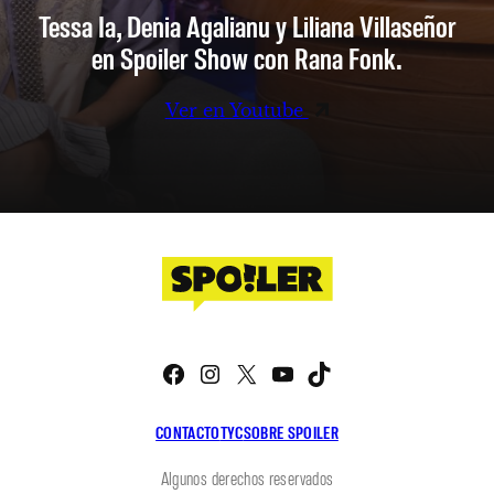
Tessa Ia, Denia Agalianu y Liliana Villaseñor
en Spoiler Show con Rana Fonk.
Ver en Youtube
Facebook
Instagram
X
YouTube
TikTok
CONTACTO
TYC
SOBRE SPOILER
Algunos derechos reservados