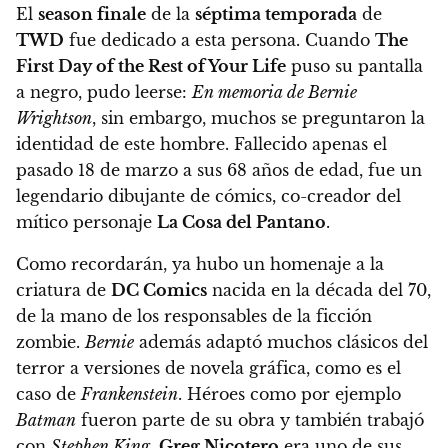
El
season finale
de la
séptima temporada
de
TWD
fue dedicado a esta persona. Cuando
The
First Day of the Rest of Your Life
puso su pantalla
a negro, pudo leerse:
En memoria de Bernie
Wrightson
, sin embargo, muchos se preguntaron la
identidad de este hombre.
Fallecido apenas el
pasado 18 de marzo a sus 68 años de edad, fue un
legendario dibujante de cómics, co-creador del
mítico personaje
La Cosa del Pantano
.
Como recordarán, ya hubo un homenaje a la
criatura de
DC Comics
nacida en la década del 70,
de la mano de los responsables de la ficción
zombie.
Bernie
además adaptó muchos clásicos del
terror a versiones de novela gráfica, como es el
caso de
Frankenstein
. Héroes como por ejemplo
Batman
fueron parte de su obra y también trabajó
con
Stephen King.
Greg Nicotero
era uno de sus