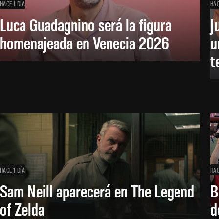
HACE 1 DÍA
HAC
Luca Guadagnino será la figura
J
homenajeada en Venecia 2026
u
t
HACE 1 DÍA
HAC
Sam Neill aparecerá en The Legend
B
of Zelda
d