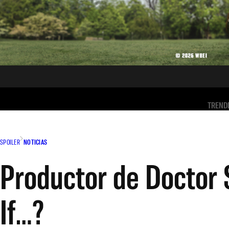
TREND
SPOILER
NOTICIAS
Productor de Doctor 
If…?