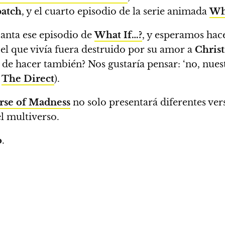
atch
, y el cuarto episodio de la serie animada
Wh
canta ese episodio de
What If…?
, y esperamos hacer
 el que vivía fuera destruido por su amor a
Christ
 de hacer también? Nos gustaría pensar: ‘no, nues
a
The Direct
).
erse of Madness
no solo presentará diferentes ver
l multiverso.
o
.