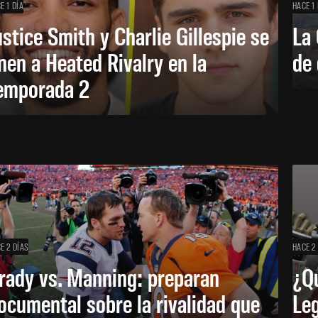
E 1 DÍA
HACE 1 
ustice Smith y Charlie Gillespie se
La 
nen a Heated Rivalry en la
de 
emporada 2
E 2 DÍAS
HACE 2
rady vs. Manning: preparan
¿Q
ocumental sobre la rivalidad que
Leg