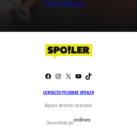
Ver en Youtube
Facebook
Instagram
X
YouTube
TikTok
CONTACTO
TYC
SOBRE SPOILER
Algunos derechos reservados
Desarrollado por