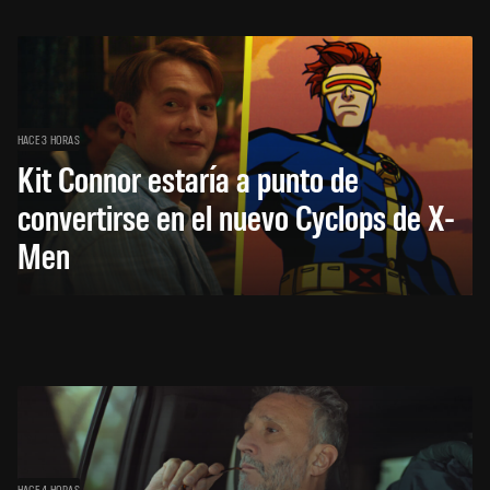
HACE 3 HORAS
Kit Connor estaría a punto de
convertirse en el nuevo Cyclops de X-
Men
HACE 4 HORAS