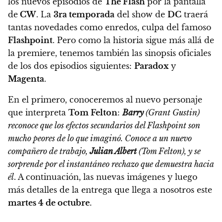
los nuevos episodios de
The Flash
por la pantalla
de
CW
. La
3ra temporada
del show de
DC
traerá
tantas novedades como enredos, culpa del famoso
Flashpoint
. Pero como la historia sigue más allá de
la premiere, tenemos también las sinopsis oficiales
de los dos episodios siguientes:
Paradox
y
Magenta
.
En el primero, conoceremos al nuevo personaje
que interpreta
Tom Felton
:
Barry
(Grant Gustin)
reconoce que los efectos secundarios del Flashpoint son
mucho peores de lo que imaginó. Conoce a un nuevo
compañero de trabajo,
Julian Albert
(Tom Felton), y se
sorprende por el instantáneo rechazo que demuestra hacia
él
. A continuación, las nuevas imágenes y luego
más detalles de la entrega que llega a nosotros este
martes 4 de octubre
.