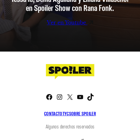
en Spoiler Show con Rana Fonk.
Ver en Youtube
Facebook
Instagram
X
YouTube
TikTok
CONTACTO
TYC
SOBRE SPOILER
Algunos derechos reservados