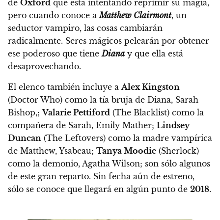
de
Oxford
que está intentando reprimir su magia,
pero cuando conoce a
Matthew Clairmont
, un
seductor vampiro, las cosas cambiarán
radicalmente.
Seres mágicos pelearán por obtener
ese poderoso que tiene
Diana
y que ella está
desaprovechando.
El elenco también incluye a
Alex Kingston
(Doctor Who) como la tía bruja de Diana, Sarah
Bishop,;
Valarie Pettiford
(The Blacklist) como la
compañera de Sarah, Emily Mather;
Lindsey
Duncan
(The Leftovers) como la madre vampírica
de Matthew, Ysabeau;
Tanya Moodie
(Sherlock)
como la demonio, Agatha Wilson; son sólo algunos
de este gran reparto.
Sin fecha aún de estreno,
sólo se conoce que llegará en algún punto de
2018
.