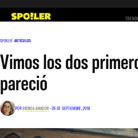
Saltar
al
TREND
contenido
SPOILER
ARTÍCULOS
Vimos los dos primer
pareció
POR
BRENDA AMADOR
–
26 DE SEPTIEMBRE, 2018