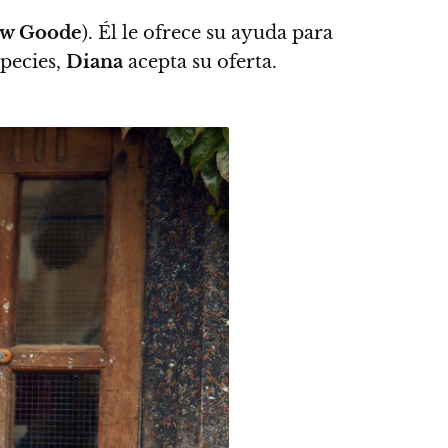
ew Goode
).
Él le ofrece su ayuda para
species,
Diana
acepta su oferta.