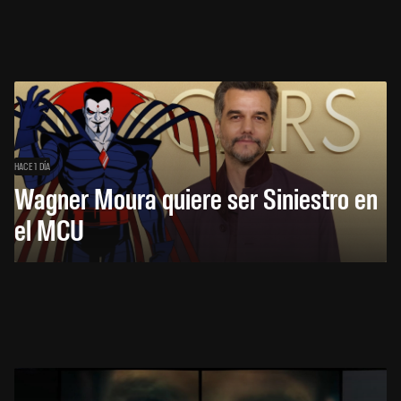
HACE 1 DÍA
Wagner Moura quiere ser Siniestro en
el MCU