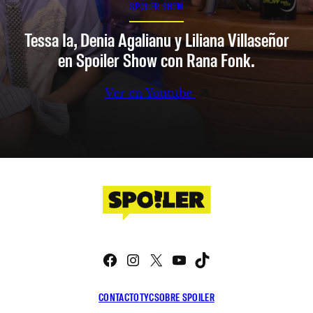
SPOILER SHOW
Tessa Ia, Denia Agalianu y Liliana Villaseñor
en Spoiler Show con Rana Fonk.
Ver en Youtube
Facebook
Instagram
X
YouTube
TikTok
CONTACTO
TYC
SOBRE SPOILER