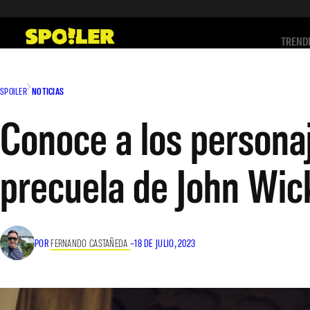
Saltar
al
TREND
contenido
SPOILER
NOTICIAS
Conoce a los personaj
precuela de John Wic
POR
FERNANDO CASTAÑEDA
–
18 DE JULIO, 2023