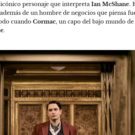
l icónico personaje que interpreta
Ian McShane
. 
o, además de un hombre de negocios que piensa fue
 todo cuando
Cormac
, un capo del bajo mundo de
ie
.