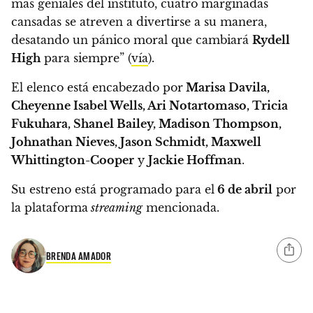
más geniales del instituto, cuatro marginadas
cansadas se atreven a divertirse a su manera,
desatando un pánico moral que cambiará
Rydell
High
para siempre” (
vía
).
El elenco está encabezado por
Marisa Davila,
Cheyenne Isabel Wells, Ari Notartomaso, Tricia
Fukuhara, Shanel Bailey, Madison Thompson,
Johnathan Nieves, Jason Schmidt, Maxwell
Whittington-Cooper
y
Jackie Hoffman
.
Su estreno está programado para el
6 de abril
por
la plataforma
streaming
mencionada.
BRENDA AMADOR