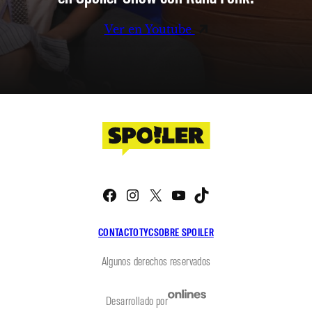
Ver en Youtube
Facebook
Instagram
X
YouTube
TikTok
CONTACTO
TYC
SOBRE SPOILER
Algunos derechos reservados
Desarrollado por