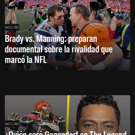
HACE 2 DÍAS
Brady vs. Manning: preparan
documental sobre la rivalidad que
marcó la NFL
HACE 2 DÍAS
¿Quién será Ganondorf en The Legend