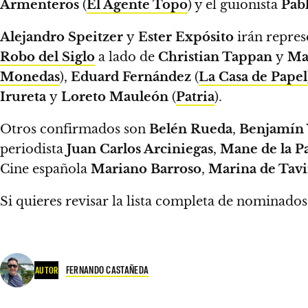
Armenteros
(
El Agente Topo
) y el guionista
Pabl
Alejandro Speitzer
y
Ester Expósito
irán repres
Robo del Siglo
a lado de
Christian Tappan
y
Ma
Monedas
),
Eduard Fernández
(
La Casa de Papel
Irureta
y
Loreto Mauleón
(
Patria
).
Otros confirmados son
Belén Rueda
,
Benjamín 
periodista
Juan Carlos Arciniegas
,
Mane de la P
Cine española
Mariano Barroso
,
Marina de Tavi
Si quieres revisar la lista completa de nominado
FERNANDO CASTAÑEDA
AUTOR