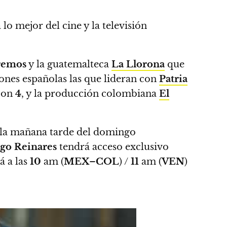
lo mejor del cine y la televisión
remos
y la guatemalteca
La Llorona
que
ones españolas las que lideran con
Patria
con
4
, y la producción colombiana
El
or la mañana tarde del domingo
go Reinares
tendrá acceso exclusivo
á a las
10
am (
MEX
–
COL
) /
11
am (
VEN
)