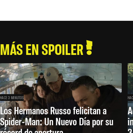
MÁS EN SPOILER
HACE 3 MINUTOS
HAC
Los Hermanos Russo felicitan a
A
Spider-Man: Un Nuevo Día por su
i
récord de apertura
3