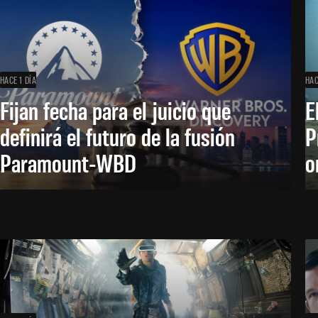
HACE 1 DÍA
HAC
Fijan fecha para el juicio que
E
definirá el futuro de la fusión
P
Paramount-WBD
o