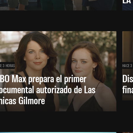
E 3 HORAS
HACE 3
BO Max prepara el primer
Di
ocumental autorizado de Las
fin
hicas Gilmore