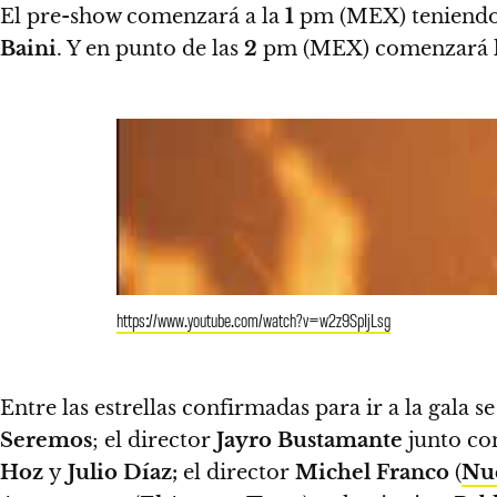
El pre-show comenzará a la
1
pm (MEX) teniendo 
Baini
. Y en punto de las
2
pm (MEX) comenzará la
https://www.youtube.com/watch?v=w2z9SpIjLsg
Entre las estrellas confirmadas para ir a la gala 
Seremos
; el director
Jayro Bustamante
junto co
Hoz
y
Julio Díaz;
el director
Michel Franco
(
Nu