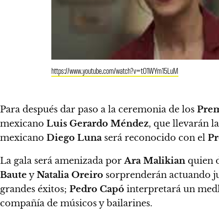
https://www.youtube.com/watch?v=tO1WYm15LuM
Para después dar paso a la ceremonia de los
Prem
mexicano
Luis Gerardo Méndez
, que llevarán 
mexicano
Diego Luna
será reconocido con el
Pr
La gala será amenizada por
Ara Malikian
quien d
Baute
y
Natalia Oreiro
sorprenderán actuando j
grandes éxitos;
Pedro Capó
interpretará un medl
compañía de músicos y bailarines.