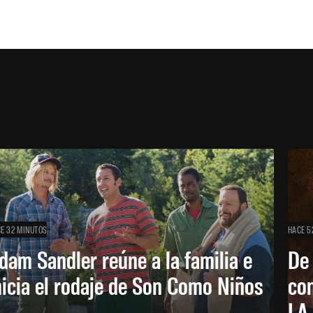
E 32 MINUTOS
HACE 5
dam Sandler reúne a la familia e
De
nicia el rodaje de Son Como Niños
con
LA