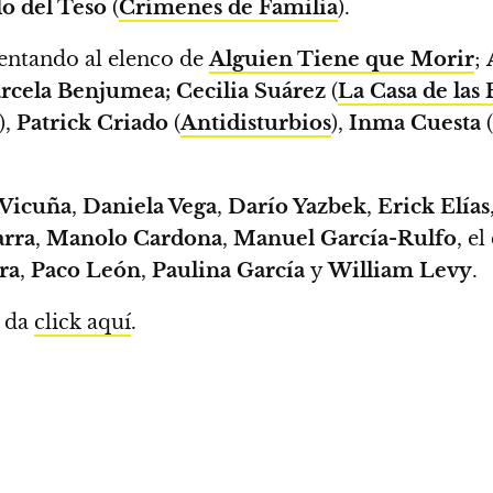
o del Teso
(
Crímenes de Familia
).
entando al elenco de
Alguien Tiene que Morir
;
rcela Benjumea;
Cecilia Suárez
(
La Casa de las 
),
Patrick Criado
(
Antidisturbios
),
Inma Cuesta
(
Vicuña
,
Daniela Vega
,
Darío Yazbek
,
Erick Elías
arra
,
Manolo Cardona
,
Manuel García-Rulfo
,
el
ra
,
Paco León
,
Paulina García
y
William
Levy
.
s da
click aquí
.