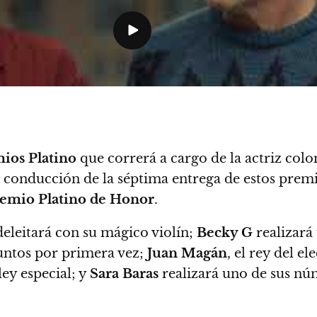
ios Platino
que correrá a cargo de la actriz co
la conducción de la séptima entrega de estos prem
emio Platino de Honor
.
eleitará con su mágico violín;
Becky G
realizará
untos por primera vez;
Juan Magán
, el rey del e
ey especial; y
Sara Baras
realizará uno de sus nú