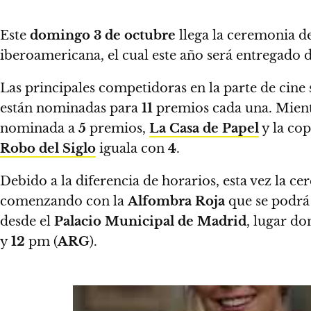
Este
domingo 3 de octubre
llega la ceremonia d
iberoamericana, el cual este año será entregado
Las principales competidoras en la parte de cin
están nominadas para
11
premios cada una. Mientr
nominada a
5
premios,
La Casa de Papel
y la co
Robo del Siglo
iguala con
4
.
Debido a la diferencia de horarios, esta vez la 
comenzando con la
Alfombra Roja
que se podrá 
desde el
Palacio Municipal de Madrid
,
lugar don
y
12
pm (
ARG
).