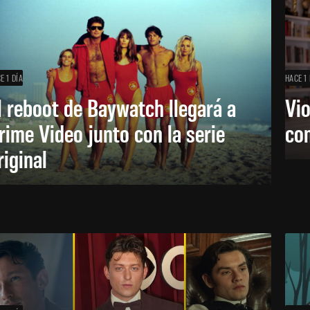
E 1 DÍA
HACE 1 
l reboot de Baywatch llegará a
Vio
rime Video junto con la serie
co
riginal