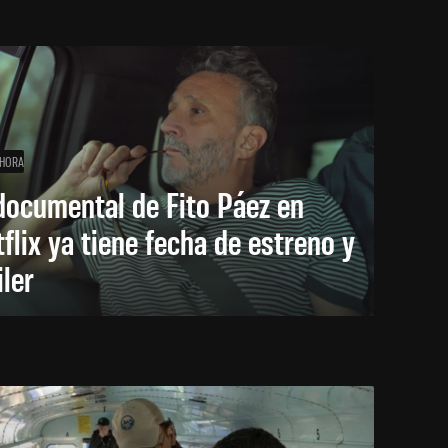
 HORA
documental de Fito Páez en
flix ya tiene fecha de estreno y
iler