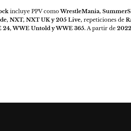
ock
incluye PPV como
WrestleMania, SummerSl
Ride, NXT, NXT UK y 205 Live,
repeticiones de
R
24, WWE Untold y WWE 365.
A partir de
202