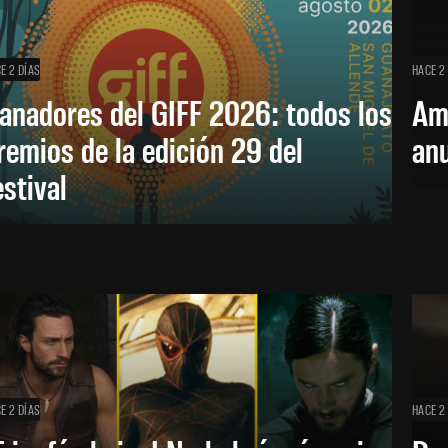
E 2 DÍAS
HACE 2
anadores del GIFF 2026: todos los
Am
remios de la edición 29 del
an
estival
E 2 DÍAS
HACE 2