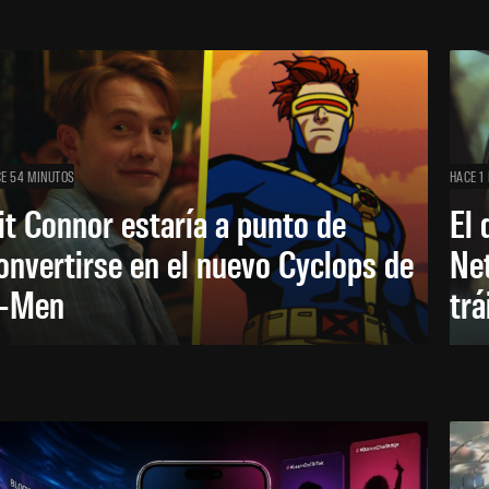
E 54 MINUTOS
HACE 1
it Connor estaría a punto de
El 
onvertirse en el nuevo Cyclops de
Net
-Men
trá