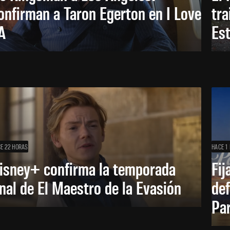
onfirman a Taron Egerton en I Love
tra
A
Es
E 22 HORAS
HACE 1 
isney+ confirma la temporada
Fij
inal de El Maestro de la Evasión
def
Pa