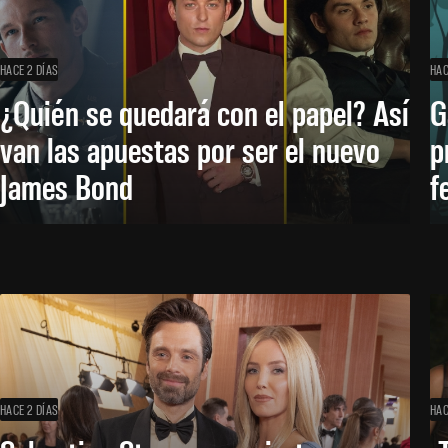
HACE 2 DÍAS
HAC
¿Quién se quedará con el papel? Así
G
van las apuestas por ser el nuevo
p
James Bond
f
HACE 2 DÍAS
HAC