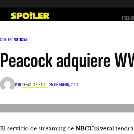
Saltar
al
TREND
contenido
SPOILER
NOTICIAS
Peacock adquiere W
POR
SEBASTIAN SACO
–
25 DE ENERO, 2021
El servicio de streaming de
NBCUniveral
tendrá 