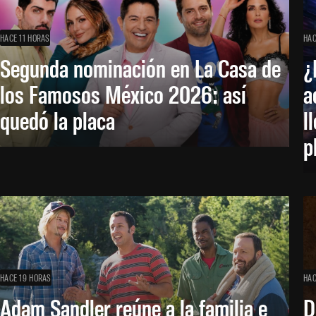
HACE 11 HORAS
HAC
Segunda nominación en La Casa de
¿
los Famosos México 2026: así
a
quedó la placa
l
p
HACE 19 HORAS
HAC
Adam Sandler reúne a la familia e
D