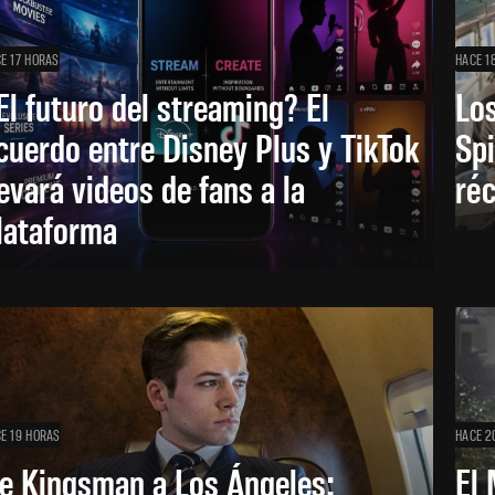
E 17 HORAS
HACE 1
El futuro del streaming? El
Los
cuerdo entre Disney Plus y TikTok
Sp
levará videos de fans a la
réc
lataforma
E 19 HORAS
HACE 2
e Kingsman a Los Ángeles:
El 