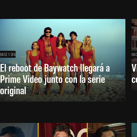
HACE 1 DÍA
HAC
El reboot de Baywatch llegará a
V
Prime Video junto con la serie
c
original