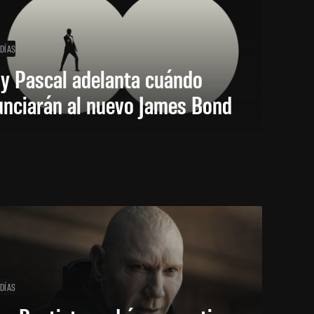
 DÍAS
y Pascal adelanta cuándo
unciarán al nuevo James Bond
 DÍAS