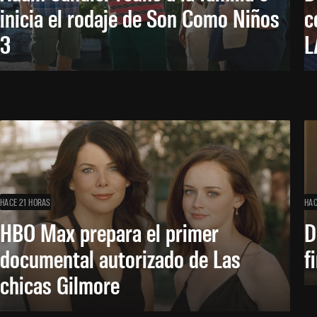
inicia el rodaje de Son Como Niños
c
3
L
HACE 21 HORAS
HAC
HBO Max prepara el primer
D
documental autorizado de Las
f
chicas Gilmore