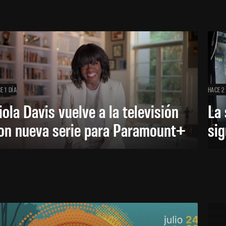
E 1 DÍA
HACE 2
iola Davis vuelve a la televisión
La 
on nueva serie para Paramount+
sig