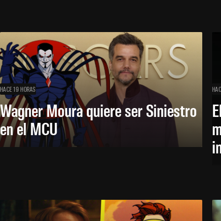
HACE 19 HORAS
HAC
Wagner Moura quiere ser Siniestro
E
en el MCU
m
i