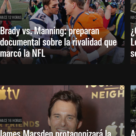
HACE 12 HORAS
HAC
Brady vs. Manning: preparan
¿
documental sobre la rivalidad que
L
marcó la NFL
s
HACE 16 HORAS
HAC
James Marsden protagonizará la
A