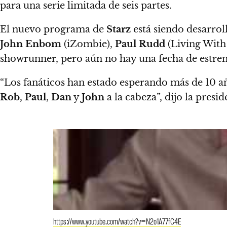
para una serie limitada de seis partes.
El nuevo programa de
Starz
está siendo desarrol
John Enbom
(iZombie),
Paul Rudd
(Living With
showrunner, pero aún no hay una fecha de estr
“Los fanáticos han estado esperando más de 10 añ
Rob
,
Paul
,
Dan
y
John
a la cabeza”, dijo la pres
https://www.youtube.com/watch?v=N2o1A77fC4E