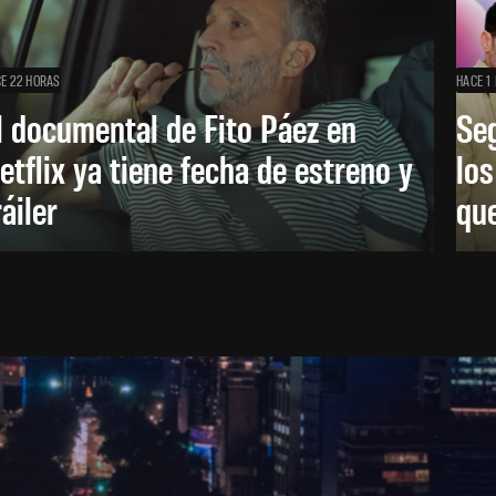
E 22 HORAS
HACE 1 
l documental de Fito Páez en
Se
etflix ya tiene fecha de estreno y
lo
ráiler
que