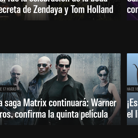
ecreta de Zendaya y Tom Holland
con
E 17 HORAS
HACE 1
a saga Matrix continuará: Warner
¡Es
ros. confirma la quinta película
el 