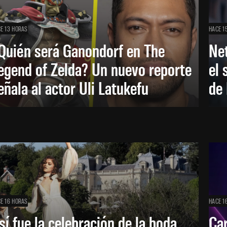
E 13 HORAS
HACE 1
Quién será Ganondorf en The
Net
egend of Zelda? Un nuevo reporte
el 
eñala al actor Uli Latukefu
de 
E 16 HORAS
HACE 1
sí fue la celebración de la boda
Car