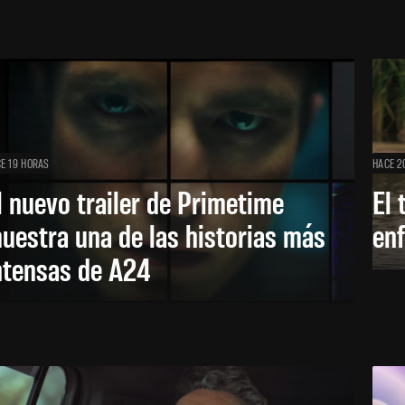
E 19 HORAS
HACE 2
l nuevo trailer de Primetime
El 
uestra una de las historias más
enf
ntensas de A24