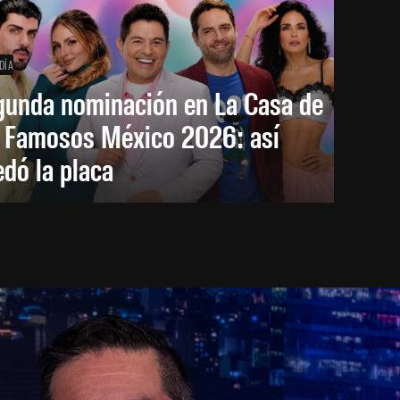
DÍA
gunda nominación en La Casa de
s Famosos México 2026: así
dó la placa