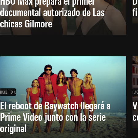
HBO Max prepara el primer
D
documental autorizado de Las
f
chicas Gilmore
HACE 1 DÍA
HAC
El reboot de Baywatch llegará a
V
Prime Video junto con la serie
c
original