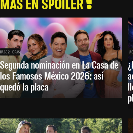
MÁS EN SPOILER
HACE 2 HORAS
HAC
Segunda nominación en La Casa de
¿
los Famosos México 2026: así
a
quedó la placa
l
p