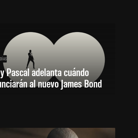
 DÍAS
y Pascal adelanta cuándo
unciarán al nuevo James Bond