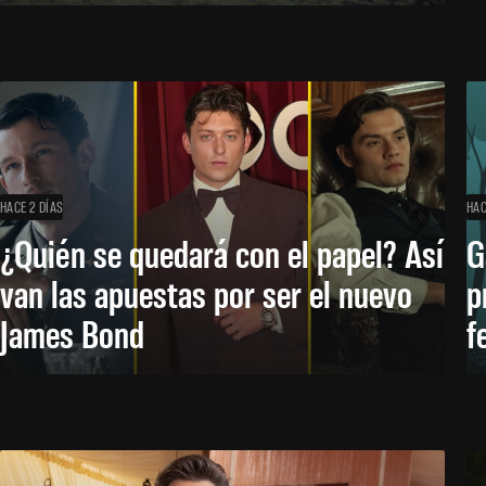
HACE 2 DÍAS
HAC
¿Quién se quedará con el papel? Así
G
van las apuestas por ser el nuevo
p
James Bond
f