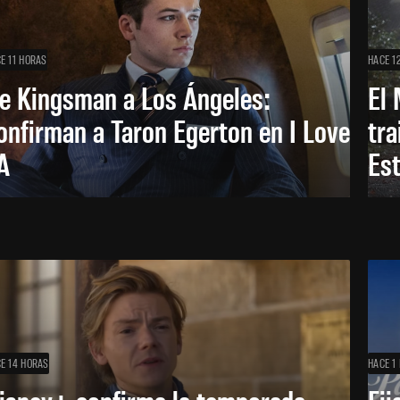
E 11 HORAS
HACE 1
e Kingsman a Los Ángeles:
El 
onfirman a Taron Egerton en I Love
tra
A
Es
E 14 HORAS
HACE 1 