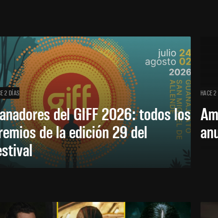
E 2 DÍAS
HACE 2
anadores del GIFF 2026: todos los
Am
remios de la edición 29 del
an
estival