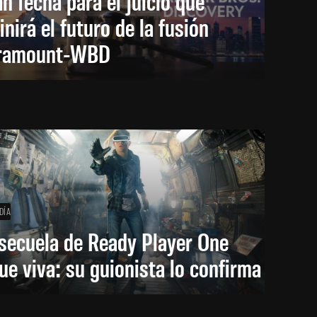
an fecha para el juicio que
inirá el futuro de la fusión
ramount-WBD
DÍA
secuela de Ready Player One
ue viva: su guionista lo confirma