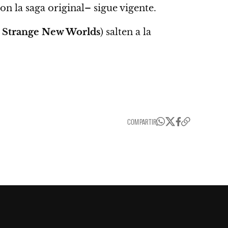
n la saga original– sigue vigente.
e
Strange New Worlds
) salten a la
COMPARTIR