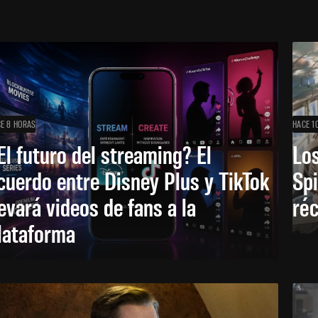
E 8 HORAS
HACE 1
El futuro del streaming? El
Los
cuerdo entre Disney Plus y TikTok
Sp
levará videos de fans a la
réc
lataforma