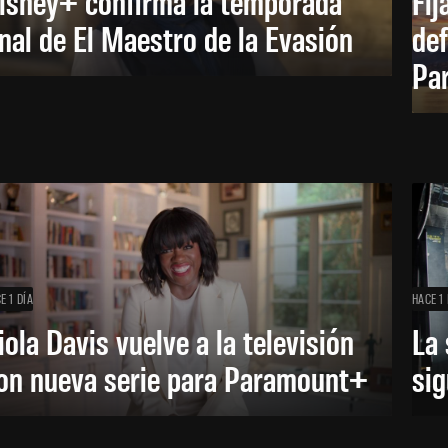
isney+ confirma la temporada
Fij
inal de El Maestro de la Evasión
def
Pa
E 1 DÍA
HACE 1 
iola Davis vuelve a la televisión
La 
on nueva serie para Paramount+
sig