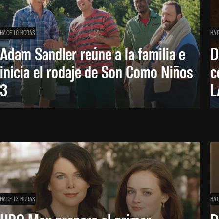
HACE 10 HORAS
HAC
Adam Sandler reúne a la familia e
D
inicia el rodaje de Son Como Niños
c
3
L
HACE 13 HORAS
HAC