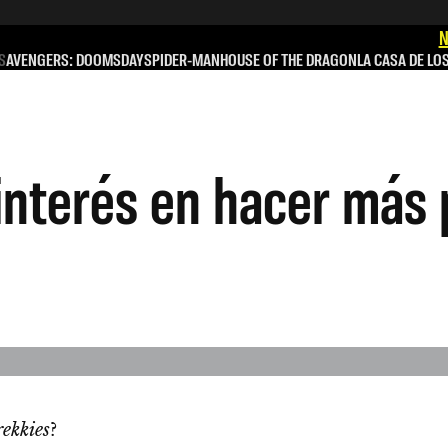
N
S
AVENGERS: DOOMSDAY
SPIDER-MAN
HOUSE OF THE DRAGON
LA CASA DE LO
nterés en hacer más 
rekkies
?