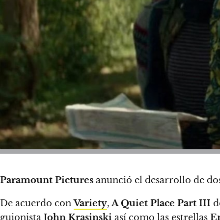
Paramount Pictures
anunció el desarrollo de dos
De acuerdo con
Variety
,
A Quiet Place Part III
d
guionista
John Krasinski
así como las estrellas
E