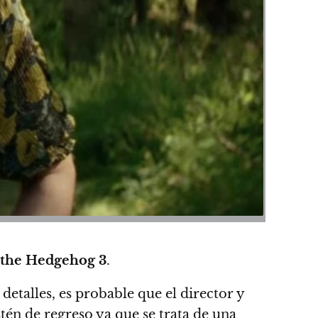
 the Hedgehog 3
.
detalles, es probable que el director y
tén de regreso ya que se trata de una