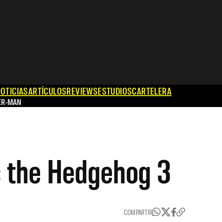
OTICIAS
ARTÍCULOS
REVIEWS
ESTUDIOS
CARTELERA
ER-MAN
c the Hedgehog 3
COMPARTIR