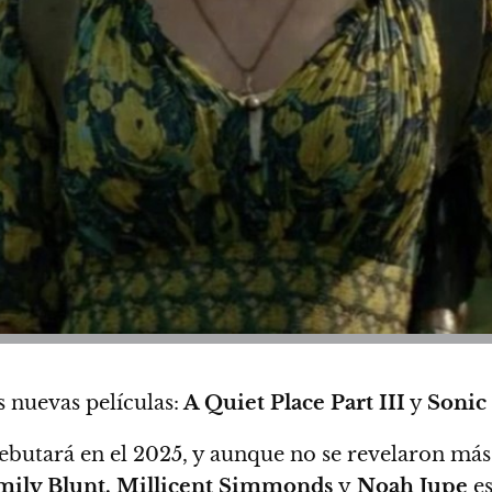
 nuevas películas:
A Quiet Place Part III
y
Sonic
ebutará en el 2025
, y aunque no se revelaron más 
mily Blunt, Millicent Simmonds
y
Noah Jupe
es