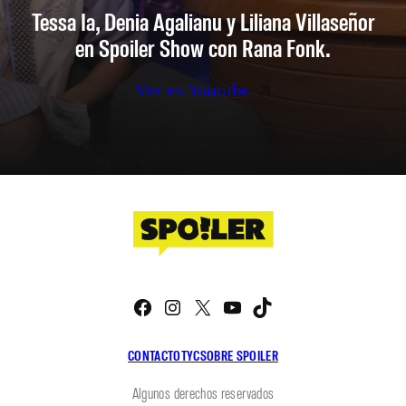
Tessa Ia, Denia Agalianu y Liliana Villaseñor
en Spoiler Show con Rana Fonk.
Ver en Youtube
Facebook
Instagram
X
YouTube
TikTok
CONTACTO
TYC
SOBRE SPOILER
Algunos derechos reservados