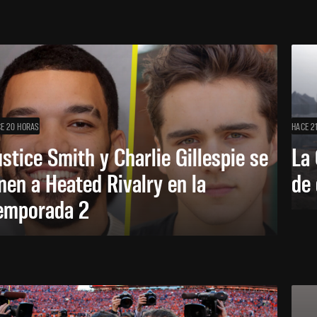
E 20 HORAS
HACE 2
ustice Smith y Charlie Gillespie se
La 
nen a Heated Rivalry en la
de 
emporada 2