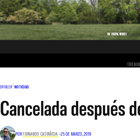
TREND
SPOILER
NOTICIAS
Cancelada después d
POR
FERNANDO CASTAÑEDA
–
25 DE MARZO, 2019