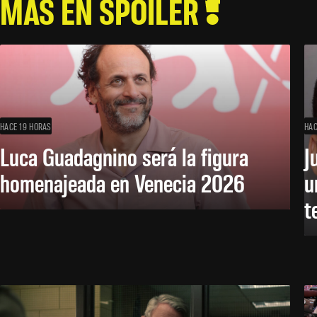
MÁS EN SPOILER
HACE 19 HORAS
HAC
Luca Guadagnino será la figura
J
homenajeada en Venecia 2026
u
t