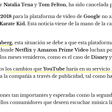
or
Natalia Tena
y
Tom Felton
,
ha sido cancelada 
e
2018
para la plataforma de video de
Google
no a
Karate Kid.
Esta noticia viene de la mano de la c
mberg
,
esta situación se debe a que esta plataform
donde
Netflix
y
Amazon Prime Video
luchan por
 los meses venideros, como es el caso de
Disney
y
os
los cambios que
YouTube
haría en su servicio
a la compañía a través de publicidad,
tal como ha
iones tan importantes y esperadas como la segu
llos consumidores que deseen escuchar música lib