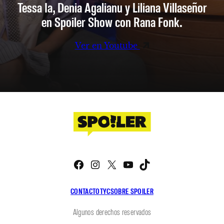
Tessa Ia, Denia Agalianu y Liliana Villaseñor
en Spoiler Show con Rana Fonk.
Ver en Youtube
Facebook
Instagram
X
YouTube
TikTok
CONTACTO
TYC
SOBRE SPOILER
Algunos derechos reservados