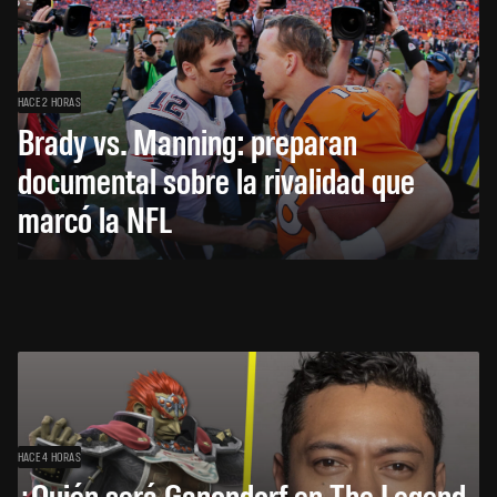
HACE 2 HORAS
Brady vs. Manning: preparan
documental sobre la rivalidad que
marcó la NFL
HACE 4 HORAS
¿Quién será Ganondorf en The Legend