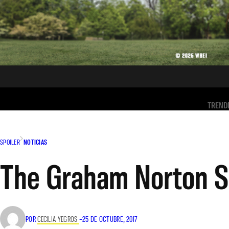
TREND
SPOILER
NOTICIAS
The Graham Norton S
POR
CECILIA YEGROS
–
25 DE OCTUBRE, 2017