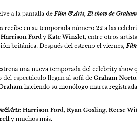
lve a la pantalla de
Film & Arts,
El show de Graham
n
recibe en su temporada número 22 a las celebr
 Harrison Ford
y
Kate Winslet,
entre otros artist
ión británica.
Después del estreno el viernes,
Film
estrena una nueva temporada del celebrity show q
del espectáculo llegan al sofá de
Graham Norto
Graham
haciendo su monólogo marca registrada,
lm&Arts:
Harrison Ford, Ryan Gosling, Reese Wi
rell
y muchos más.