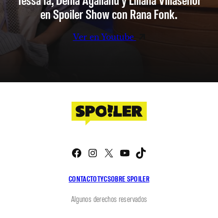
en Spoiler Show con Rana Fonk.
Ver en Youtube
Facebook
Instagram
X
YouTube
TikTok
CONTACTO
TYC
SOBRE SPOILER
Algunos derechos reservados