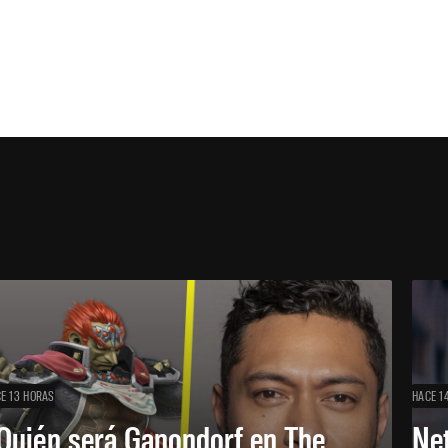
E 13 HORAS
HACE 1
Quién será Ganondorf en The
Net