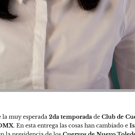
de la muy esperada
2da temporada
de
Club de Cu
CDMX
. En esta entrega las cosas han cambiado e
Is
en la presidencia de los
Cuervos de Nuevo Toled