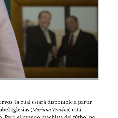
ervos
, la cual estará disponible a partir
abel Iglesias
(
Mariana Treviño
) está
o
. Pero el mundo machista del fútbol no