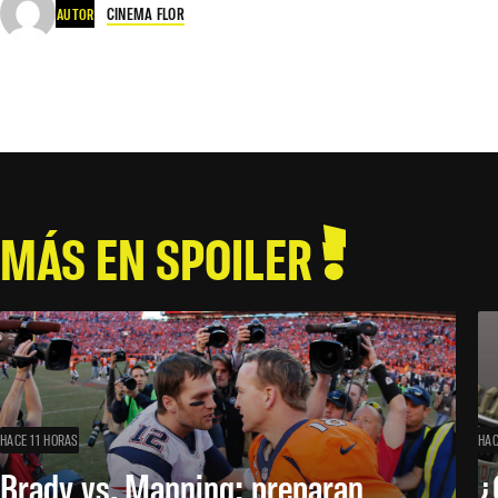
CINEMA FLOR
AUTOR
MÁS EN SPOILER
HACE 11 HORAS
HAC
Brady vs. Manning: preparan
¿