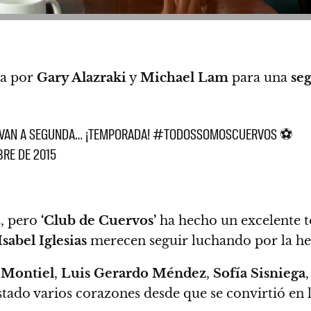
da por
Gary Alazraki
y
Michael Lam
para una
se
S SE VAN A SEGUNDA… ¡TEMPORADA! #TODOSSOMOSCUERVOS ⚽
BRE DE 2015
s, pero
‘
Club de Cuervos’
ha hecho un excelente t
Isabel Iglesias
merecen seguir luchando por la he
 Montiel
,
Luis Gerardo Méndez
,
Sofía Sisniega
istado varios corazones desde que se convirtió en 