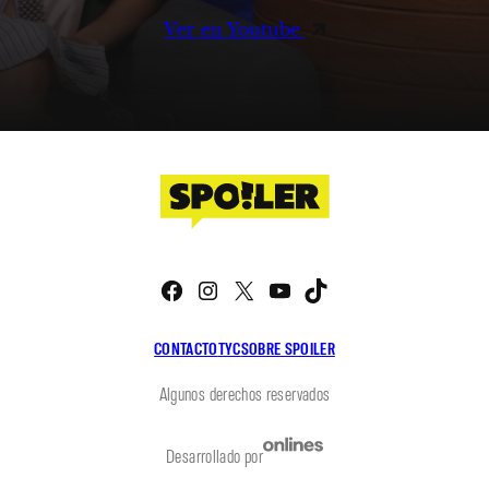
Ver en Youtube
Facebook
Instagram
X
YouTube
TikTok
CONTACTO
TYC
SOBRE SPOILER
Algunos derechos reservados
Desarrollado por