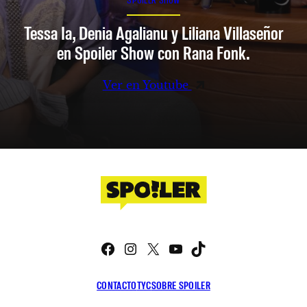
Tessa Ia, Denia Agalianu y Liliana Villaseñor
en Spoiler Show con Rana Fonk.
Ver en Youtube
Facebook
Instagram
X
YouTube
TikTok
CONTACTO
TYC
SOBRE SPOILER