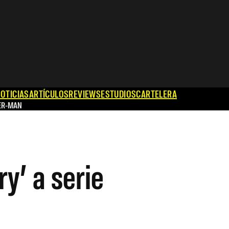
OTICIAS
ARTÍCULOS
REVIEWS
ESTUDIOS
CARTELERA
ER-MAN
y’ a serie