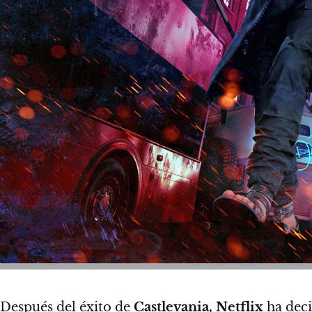
Después del éxito de
Castlevania,
Netflix
ha deci