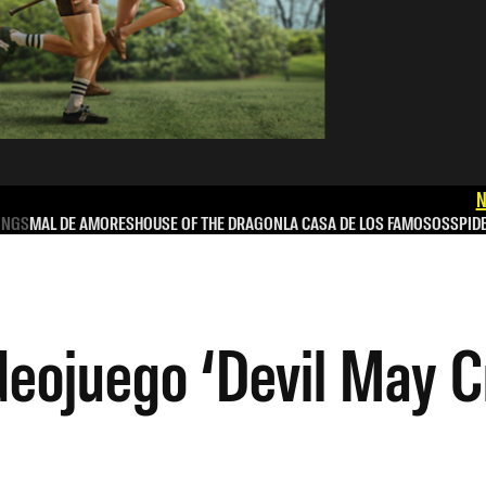
N
INGS
MAL DE AMORES
HOUSE OF THE DRAGON
LA CASA DE LOS FAMOSOS
SPID
deojuego ‘Devil May Cr