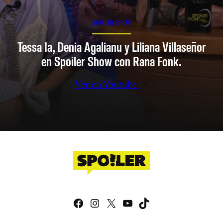
SPOILER SHOW
Tessa Ia, Denia Agalianu y Liliana Villaseñor
en Spoiler Show con Rana Fonk.
Ver en Youtube
Facebook
Instagram
X
YouTube
TikTok