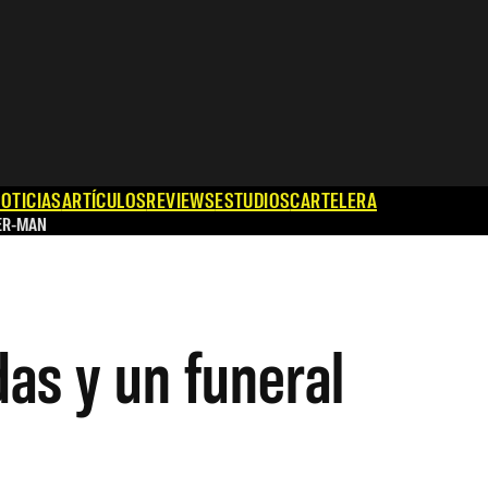
OTICIAS
ARTÍCULOS
REVIEWS
ESTUDIOS
CARTELERA
ER-MAN
das y un funeral