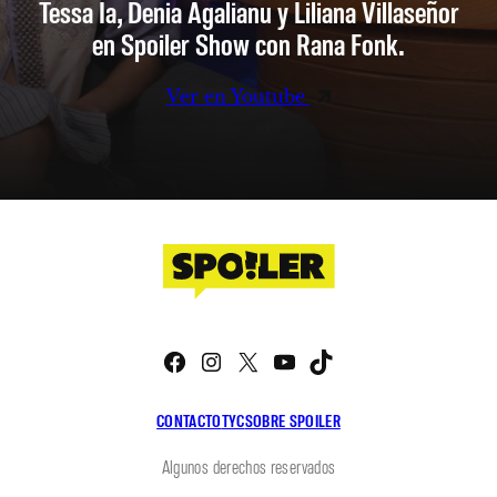
Tessa Ia, Denia Agalianu y Liliana Villaseñor
en Spoiler Show con Rana Fonk.
Ver en Youtube
Facebook
Instagram
X
YouTube
TikTok
CONTACTO
TYC
SOBRE SPOILER
Algunos derechos reservados