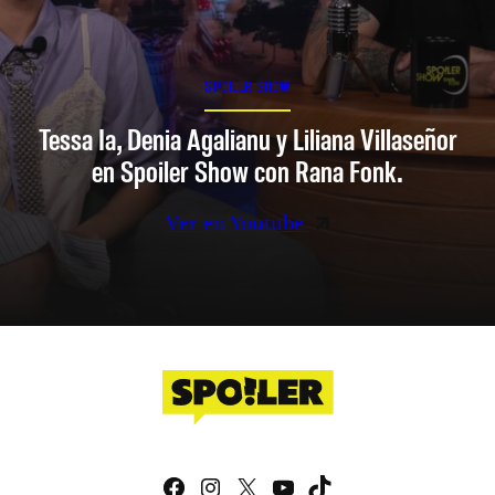
SPOILER SHOW
Tessa Ia, Denia Agalianu y Liliana Villaseñor
en Spoiler Show con Rana Fonk.
Ver en Youtube
Facebook
Instagram
X
YouTube
TikTok