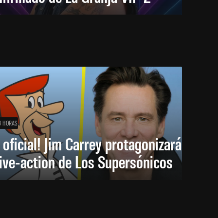
8 HORAS
 oficial! Jim Carrey protagonizará
live-action de Los Supersónicos