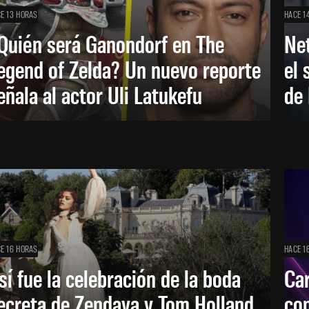
E 13 HORAS
HACE 1
Quién será Ganondorf en The
Net
egend of Zelda? Un nuevo reporte
el 
eñala al actor Uli Latukefu
de 
E 16 HORAS
HACE 1
sí fue la celebración de la boda
Car
ecreta de Zendaya y Tom Holland
con