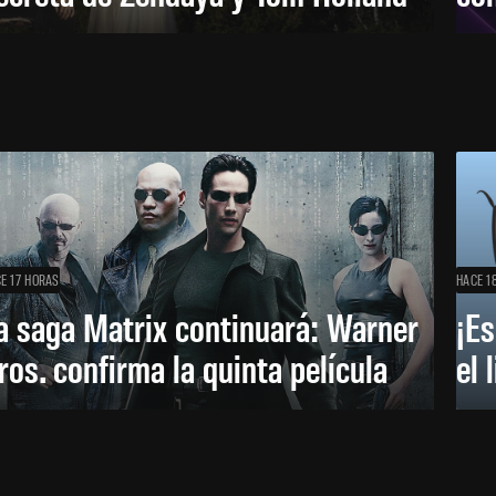
E 17 HORAS
HACE 1
a saga Matrix continuará: Warner
¡Es
ros. confirma la quinta película
el 