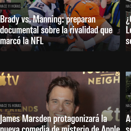
HACE 11 HORAS
HAC
Brady vs. Manning: preparan
¿
documental sobre la rivalidad que
L
marcó la NFL
s
HACE 15 HORAS
HAC
James Marsden protagonizará la
A
nueva comedia de misterio de Apple
s