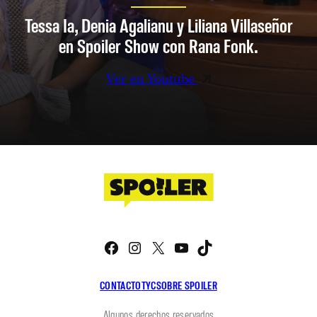
Tessa Ia, Denia Agalianu y Liliana Villaseñor
en Spoiler Show con Rana Fonk.
Ver en Youtube
Facebook
Instagram
X
YouTube
TikTok
CONTACTO
TYC
SOBRE SPOILER
Algunos derechos reservados