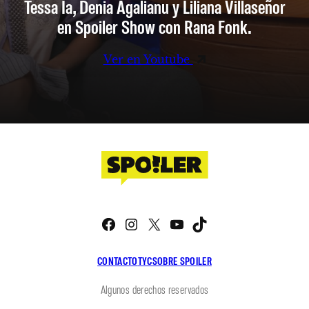
Tessa Ia, Denia Agalianu y Liliana Villaseñor
en Spoiler Show con Rana Fonk.
Ver en Youtube
Facebook
Instagram
X
YouTube
TikTok
CONTACTO
TYC
SOBRE SPOILER
Algunos derechos reservados