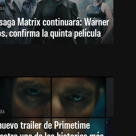
DÍA
saga Matrix continuará: Warner
s. confirma la quinta película
DÍA
nuevo trailer de Primetime
stra una de las historias más