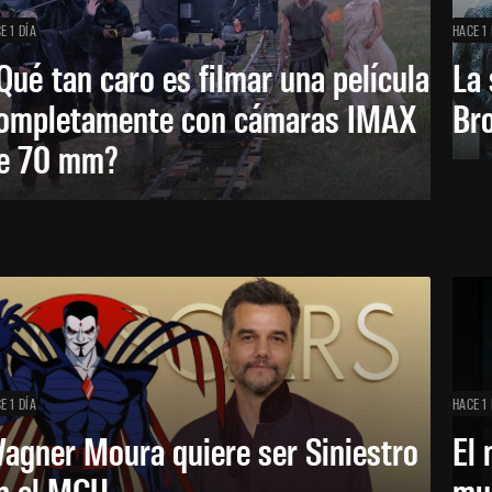
E 1 DÍA
HACE 1 
Qué tan caro es filmar una película
La 
ompletamente con cámaras IMAX
Bro
e 70 mm?
E 1 DÍA
HACE 1 
agner Moura quiere ser Siniestro
El 
n el MCU
mue