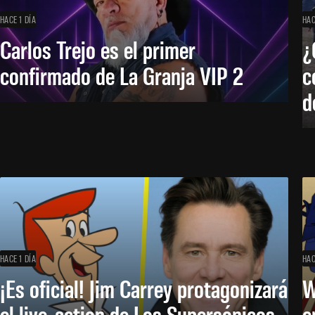
HACE 1 DÍA
HAC
Carlos Trejo es el primer
¿
confirmado de La Granja VIP 2
c
d
HACE 1 DÍA
HAC
¡Es oficial! Jim Carrey protagonizará
W
el live-action de Los Supersónicos
e