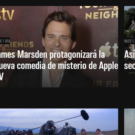
E 1 DÍA
HACE 1 
ames Marsden protagonizará la
Así
ueva comedia de misterio de Apple
se
V