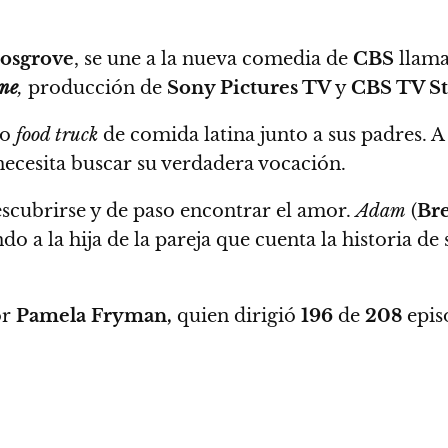
osgrove
, se une a la nueva comedia de
CBS
llam
me
,
producción de
Sony Pictures TV
y
CBS TV St
so
food truck
de comida latina junto a sus padres.
A
y necesita buscar su verdadera vocación.
descubrirse y de paso encontrar el amor.
Adam
(
Bre
do a la hija de la pareja que cuenta la historia de
or
Pamela Fryman,
quien dirigió
196
de
208
epis