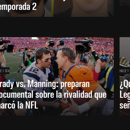
emporada 2
E 1 DÍA
HACE 1 
rady vs. Manning: preparan
¿Q
ocumental sobre la rivalidad que
Leg
arcó la NFL
señ