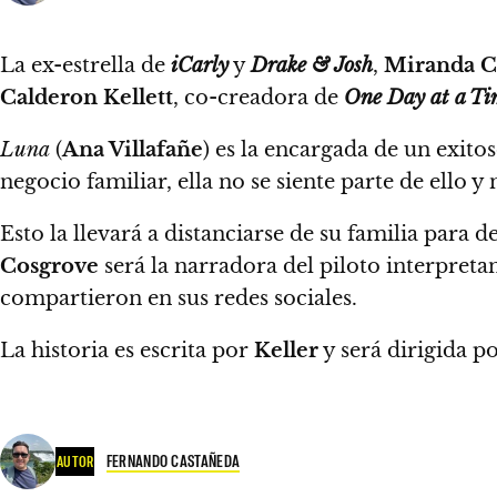
La ex-estrella de
iCarly
y
Drake & Josh
,
Miranda C
Calderon Kellett
, co-creadora de
One Day at a Ti
Luna
(
Ana Villafañe
) es la encargada de un exito
negocio familiar, ella no se siente parte de ello 
Esto la llevará a distanciarse de su familia para 
Cosgrove
será la narradora del piloto interpretan
compartieron en sus redes sociales.
La historia es escrita por
Keller
y será dirigida p
FERNANDO CASTAÑEDA
AUTOR