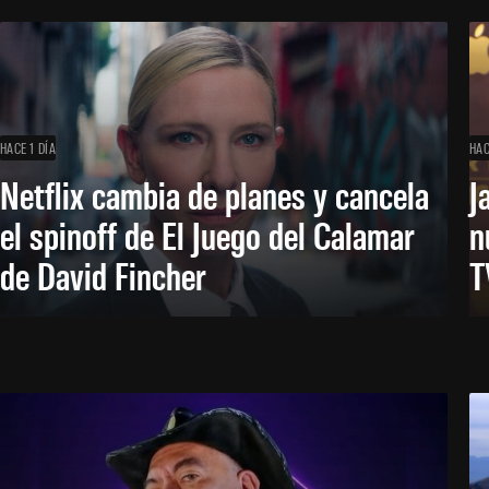
HACE 1 DÍA
HAC
Netflix cambia de planes y cancela
J
el spinoff de El Juego del Calamar
n
de David Fincher
T