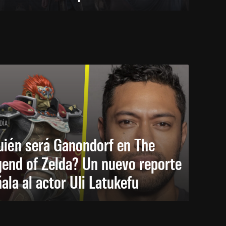
DÍA
uién será Ganondorf en The
end of Zelda? Un nuevo reporte
ala al actor Uli Latukefu