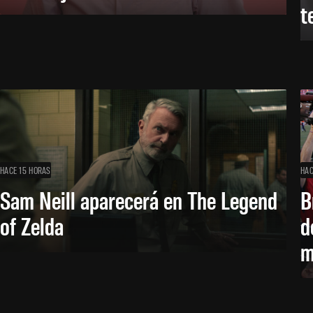
t
HACE 15 HORAS
HAC
Sam Neill aparecerá en The Legend
B
of Zelda
d
m