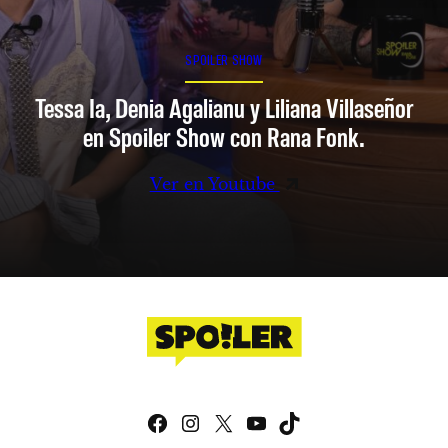
SPOILER SHOW
Tessa Ia, Denia Agalianu y Liliana Villaseñor
en Spoiler Show con Rana Fonk.
Ver en Youtube
Facebook
Instagram
X
YouTube
TikTok