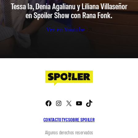
Tessa Ia, Denia Agalianu y Liliana Villaseñor
en Spoiler Show con Rana Fonk.
Ver en Youtube
Facebook
Instagram
X
YouTube
TikTok
CONTACTO
TYC
SOBRE SPOILER
Algunos derechos reservados