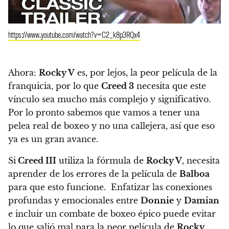
https://www.youtube.com/watch?v=C2_k8p3RQx4
Ahora:
Rocky V
es, por lejos, la peor película de la
franquicia, por lo que
Creed 3
necesita que este
vínculo sea mucho más complejo y significativo.
Por lo pronto sabemos que vamos a tener una
pelea real de boxeo y no una callejera, así que eso
ya es un gran avance.
Si
Creed III
utiliza la fórmula de
Rocky V
, necesita
aprender de los errores de la película de
Balboa
para que esto funcione. Enfatizar las conexiones
profundas y emocionales entre
Donnie
y
Damian
e incluir un combate de boxeo épico puede evitar
lo que salió mal para la peor película de
Rocky
.