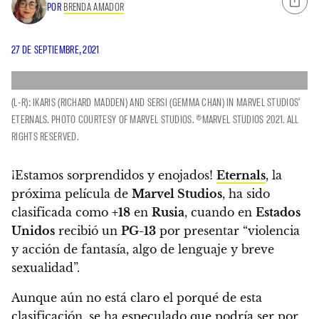
POR
BRENDA AMADOR
27 DE SEPTIEMBRE, 2021
(L-R): IKARIS (RICHARD MADDEN) AND SERSI (GEMMA CHAN) IN MARVEL STUDIOS'
ETERNALS. PHOTO COURTESY OF MARVEL STUDIOS. ©MARVEL STUDIOS 2021. ALL
RIGHTS RESERVED.
¡Estamos sorprendidos y enojados!
Eternals
, la
próxima película de
Marvel Studios
,
ha sido
clasificada como
+18
en
Rusia
, cuando en
Estados
Unidos
recibió un
PG-13
por presentar “violencia
y acción de fantasía, algo de lenguaje y breve
sexualidad”.
Aunque aún no está claro el porqué de esta
clasificación,
se ha especulado que podría ser por