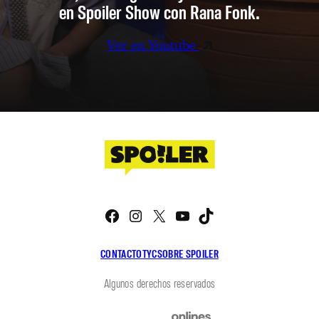
en Spoiler Show con Rana Fonk.
Ver en Youtube
Facebook
Instagram
X
YouTube
TikTok
CONTACTO
TYC
SOBRE SPOILER
Algunos derechos reservados