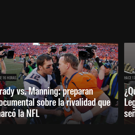
E 16 HORAS
HACE 1
rady vs. Manning: preparan
¿Q
ocumental sobre la rivalidad que
Leg
arcó la NFL
señ