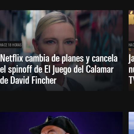
HACE 18 HORAS
HAC
Netflix cambia de planes y cancela
J
el spinoff de El Juego del Calamar
n
de David Fincher
T