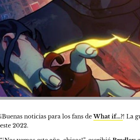
¡Buenas noticias para los fans de
What if…?
!
La g
este 2022.