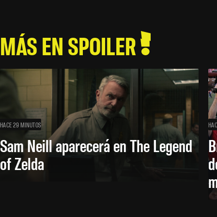
MÁS EN SPOILER
HACE 29 MINUTOS
HAC
Sam Neill aparecerá en The Legend
B
of Zelda
d
m