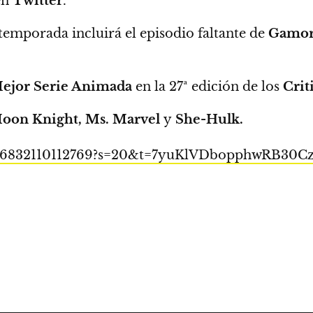
en
Twitter
.
temporada incluirá el episodio faltante de
Gamo
ejor Serie Animada
en la 27ª edición de los
Crit
oon Knight, Ms. Marvel
y
She-Hulk.
03116832110112769?s=20&t=7yuKlVDbopphwRB30C