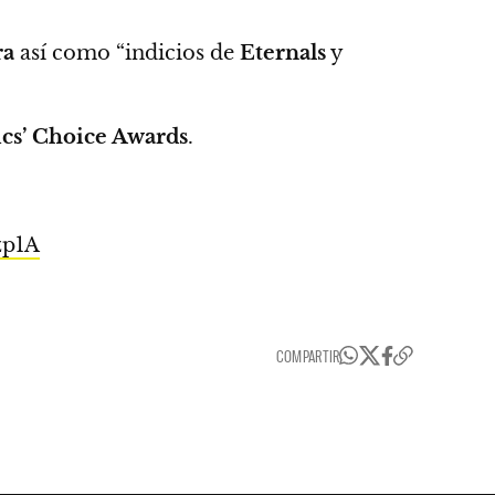
ra
así como “indicios de
Eternals
y
ics’ Choice Awards
.
zp1A
COMPARTIR