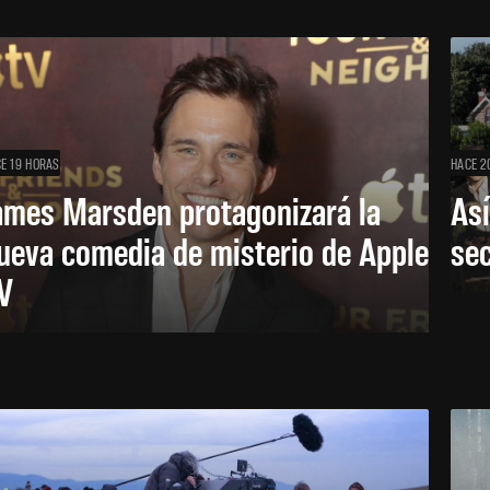
E 19 HORAS
HACE 2
ames Marsden protagonizará la
Así
ueva comedia de misterio de Apple
se
V