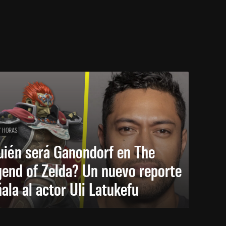
7 HORAS
uién será Ganondorf en The
end of Zelda? Un nuevo reporte
ala al actor Uli Latukefu