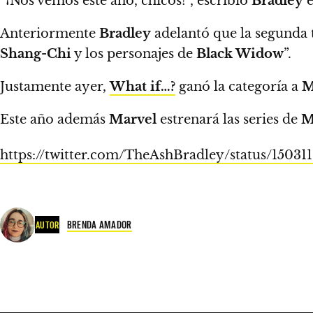
“¡Nos vemos este año, chicos!”, escribió
Bradley
Anteriormente
Bradley
adelantó que la segunda 
Shang-Chi
y los personajes de
Black Widow
”.
Justamente ayer,
What if…?
ganó la categoría a
M
Este año además
Marvel
estrenará las series de
M
https://twitter.com/TheAshBradley/status/15
BRENDA AMADOR
AUTOR