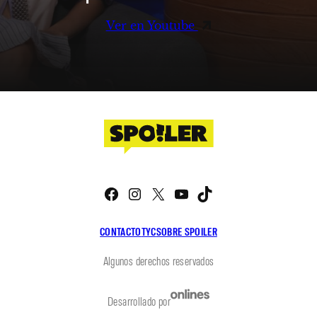
Ver en Youtube
Facebook
Instagram
X
YouTube
TikTok
CONTACTO
TYC
SOBRE SPOILER
Algunos derechos reservados
Desarrollado por