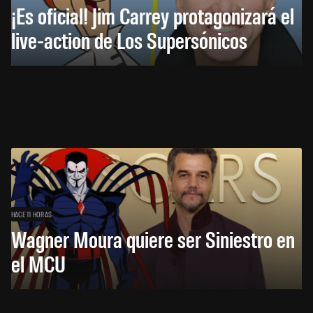
¡Es oficial! Jim Carrey protagonizará el
live-action de Los Supersónicos
HACE 11 HORAS
Wagner Moura quiere ser Siniestro en
el MCU