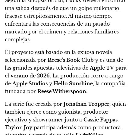
Según la sinopsis oficial,
Lucky
deberá encontrar
una salida después de que un golpe millonario
fracase estrepitosamente. Al mismo tiempo,
enfrentará las consecuencias de un pasado
marcado por el crimen y relaciones familiares
complejas.
El proyecto está basado en la exitosa novela
seleccionada por
Reese’s Book Club
y es una de
las grandes apuestas televisivas de
Apple TV
para
el
verano de 2026
. La producción corre a cargo
de
Apple Studios
y
Hello Sunshine
, la compañía
fundada por
Reese Witherspoon
.
La serie fue creada por
Jonathan Tropper
, quien
también ejerce como guionista, productor
ejecutivo y showrunner junto a
Cassie Pappas
.
Taylor-Joy
participa además como productora