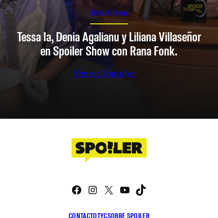
SPOILER SHOW
Tessa Ia, Denia Agalianu y Liliana Villaseñor
en Spoiler Show con Rana Fonk.
Ver en Youtube
Facebook
Instagram
X
YouTube
TikTok
CONTACTO
TYC
SOBRE SPOILER