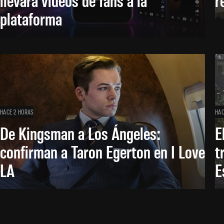
plataforma
HACE 2 HORAS
HAC
De Kingsman a Los Ángeles:
E
confirman a Taron Egerton en I Love
t
LA
E