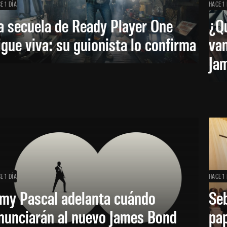
E 1 DÍA
HACE 1 
a secuela de Ready Player One
¿Qu
igue viva: su guionista lo confirma
van
Ja
E 1 DÍA
HACE 1 
my Pascal adelanta cuándo
Seb
nunciarán al nuevo James Bond
pap