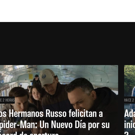
E 2 HORAS
HACE 2
os Hermanos Russo felicitan a
Ada
pider-Man: Un Nuevo Día por su
ini
écord de apertura
3