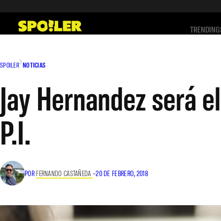
Saltar
al
TRENDING
contenido
SPOILER
NOTICIAS
Jay Hernandez será e
P.I.
POR
FERNANDO CASTAÑEDA
–
20 DE FEBRERO, 2018