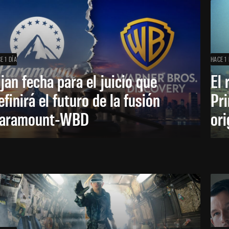
E 1 DÍA
HACE 1 
ijan fecha para el juicio que
El 
efinirá el futuro de la fusión
Pri
aramount-WBD
ori