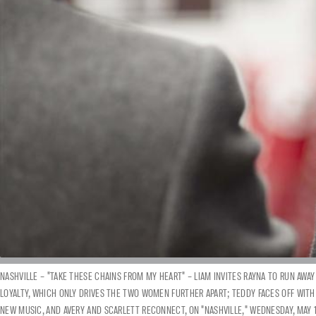
NASHVILLE – "TAKE THESE CHAINS FROM MY HEART" – LIAM INVITES RAYNA TO RUN AWAY
LOYALTY, WHICH ONLY DRIVES THE TWO WOMEN FURTHER APART; TEDDY FACES OFF WITH
NEW MUSIC, AND AVERY AND SCARLETT RECONNECT, ON "NASHVILLE," WEDNESDAY, MAY 1 