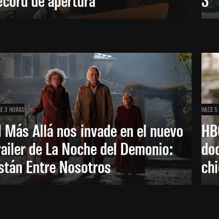
E 3 HORAS
HACE 5
l Más Allá nos invade en el nuevo
HB
railer de La Noche del Demonio:
do
stán Entre Nosotros
ch