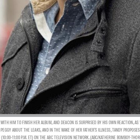
 WITH HIM TO FINISH HER ALBUM, AND DEACON IS SURPRISED BY HIS OWN REACTION, AS
 PEGGY ABOUT THE LEAKS, AND IN THE WAKE OF HER FATHER'S ILLNESS, TANDY PROPOS
(10:00-11:00 P.M. ET) ON THE ABC TELEVISION NETWORK. (ABC/KATHERINE BOMBOY-THO