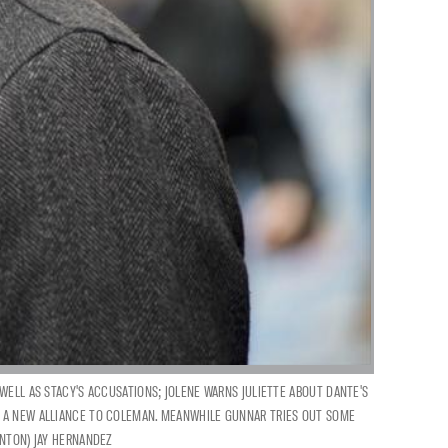
 WELL AS STACY'S ACCUSATIONS; JOLENE WARNS JULIETTE ABOUT DANTE'S
ES A NEW ALLIANCE TO COLEMAN. MEANWHILE GUNNAR TRIES OUT SOME
RNTON) JAY HERNANDEZ