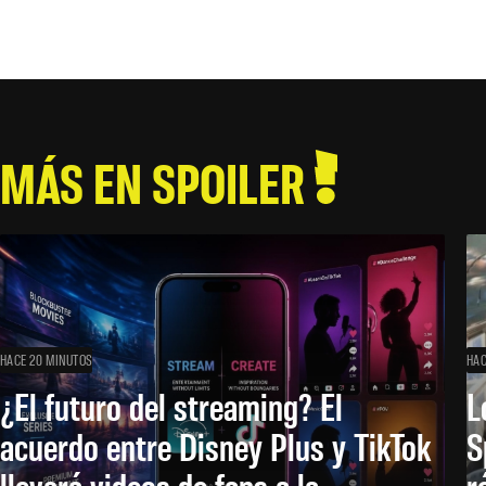
MÁS EN SPOILER
HACE 20 MINUTOS
HAC
¿El futuro del streaming? El
L
acuerdo entre Disney Plus y TikTok
S
llevará videos de fans a la
r