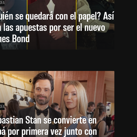
DÍA
ién se quedará con el papel? Así
 las apuestas por ser el nuevo
mes Bond
DÍA
astian Stan se convierte en
á por primera vez junto con