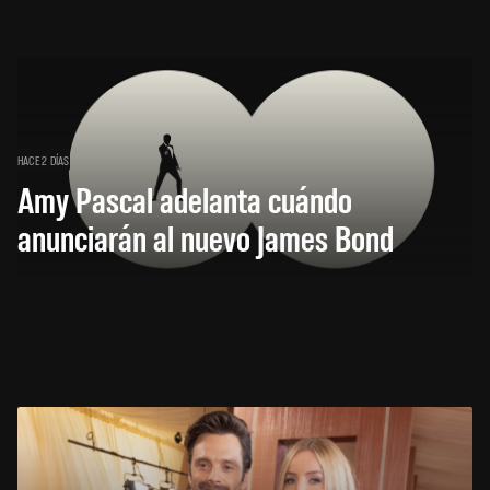
HACE 2 DÍAS
Amy Pascal adelanta cuándo
anunciarán al nuevo James Bond