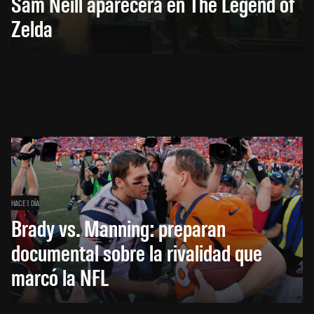
Sam Neill aparecerá en The Legend of
Zelda
HACE 1 DÍA
Brady vs. Manning: preparan
documental sobre la rivalidad que
marcó la NFL