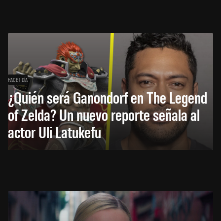
HACE 1 DÍA
¿Quién será Ganondorf en The Legend
of Zelda? Un nuevo reporte señala al
actor Uli Latukefu