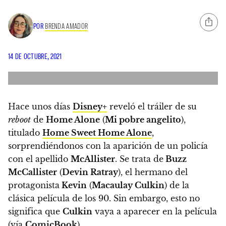
POR
BRENDA AMADOR
14 DE OCTUBRE, 2021
Hace unos días
Disney+
reveló el tráiler de su
reboot
de
Home Alone
(
Mi pobre angelito
),
titulado
Home Sweet Home Alone
,
sorprendiéndonos con la aparición de un policía
con el apellido
McAllister
. Se trata de
Buzz
McCallister
(
Devin Ratray
), el hermano del
protagonista
Kevin
(
Macaulay Culkin
) de la
clásica película de los 90.
Sin embargo, esto no
significa que
Culkin
vaya a aparecer en la película
(vía
ComicBook
).