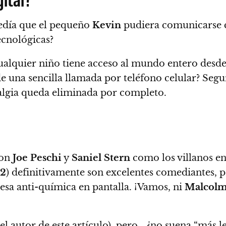
pedía que el pequeño
Kevin
pudiera comunicarse c
ecnológicas
?
ualquier niño tiene acceso al mundo entero desde
 una sencilla llamada por teléfono celular?
Segur
stalgia queda eliminada por completo.
ron
Joe Peschi
y
Saniel Stern
como los villanos e
 2
) definitivamente son excelentes comediantes, p
esa anti-química en pantalla. ¡
Vamos, ni
Malcol
del autor de este artículo), pero… ¿no suena “más 