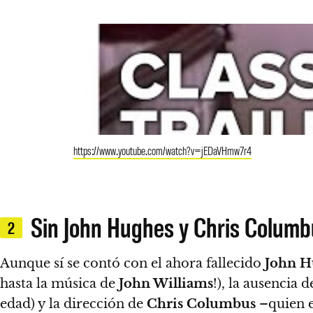
https://www.youtube.com/watch?v=jEDaVHmw7r4
Sin John Hughes y Chris Columbu
2
Aunque sí se contó con el ahora fallecido
John H
hasta la música de
John Williams
!), la ausencia 
edad) y la dirección de
Chris Columbus
–quien e