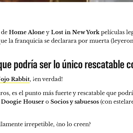
 de
Home Alone
y
Lost in New York
películas le
ue la franquicia se declarara por muerta (
leyero
ue podría ser lo único rescatable c
Jojo Rabbit
, ¡en verdad!
tros, es el punto más fuerte y rescatable que podrí
o
Doogie Houser
o
Socios y sabuesos
(con estelar
llamente irrepetible, ¿no lo creen?