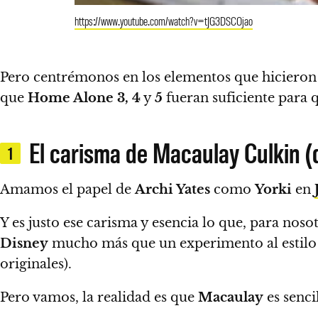
https://www.youtube.com/watch?v=tJG3DSCOjao
Pero centrémonos en los elementos que hicieron
que
Home Alone 3, 4
y
5
fueran suficiente para q
El carisma de Macaulay Culkin (q
1
Amamos el papel de
Archi Yates
como
Yorki
en
Y es justo ese carisma y esencia lo que, para noso
Disney
mucho más que un experimento al estil
originales).
Pero vamos, la realidad es que
Macaulay
es senci