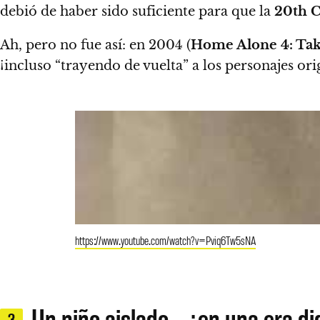
debió de haber sido suficiente para que la
20th C
Ah, pero no fue así: en 2004 (
Home Alone 4: Tak
¡incluso “trayendo de vuelta” a los personajes ori
https://www.youtube.com/watch?v=Pviq6Tw5sNA
Un niño aislado… ¿en una era dig
3