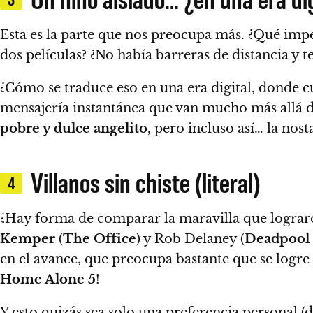
Esta es la parte que nos preocupa más. ¿Qué im
dos películas? ¿
No había barreras de distancia y t
¿Cómo se traduce eso en una era digital, donde c
mensajería instantánea que van mucho más allá de
pobre y dulce angelito
, pero incluso así… la no
Villanos sin chiste (literal)
4
¿Hay forma de comparar la maravilla que logra
Kemper
(
The Office
) y Rob Delaney (
Deadpool
en el avance, que preocupa bastante que se logre 
Home Alone 5
!
Y esto quizás sea solo una preferencia personal (