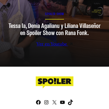
SPOILER SHOW
Tessa Ia, Denia Agalianu y Liliana Villaseñor
en Spoiler Show con Rana Fonk.
Ver en Youtube
Facebook
Instagram
X
YouTube
TikTok