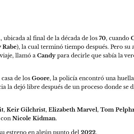
l, ubicada al final de la década de los
70
, cuando
y Rabe
), la cual terminó tiempo después.
Pero su 
viaje, llamó a
Candy
para decirle que sabía la ve
 casa de los
Goore
, la policía encontró una huell
icia la dejó libre después de un proceso donde se
it
,
Keir Gilchrist
,
Elizabeth Marvel
,
Tom Pelph
o con
Nicole Kidman
.
 su estreno en algún punto del
2022
.