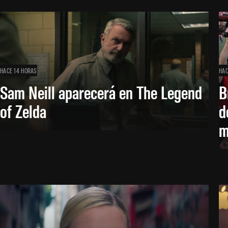
HACE 14 HORAS
HAC
Sam Neill aparecerá en The Legend
B
of Zelda
d
m