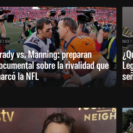
E 1 DÍA
HACE 1 
rady vs. Manning: preparan
¿Q
ocumental sobre la rivalidad que
Leg
arcó la NFL
señ