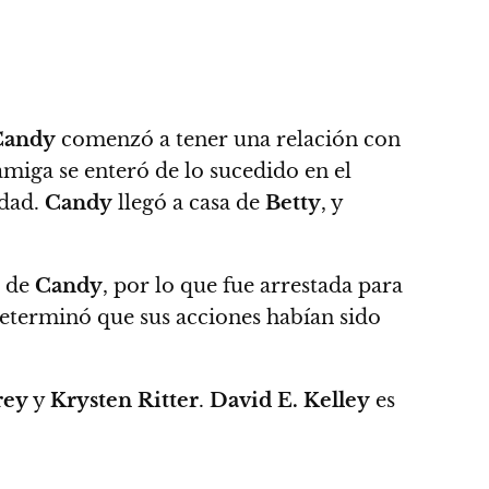
Candy
comenzó a tener una relación con
amiga se enteró de lo sucedido en el
rdad.
Candy
llegó a casa de
Betty
, y
a de
Candy
, por lo que fue arrestada para
 determinó que sus acciones habían sido
rey
y
Krysten Ritter
.
David E. Kelley
es