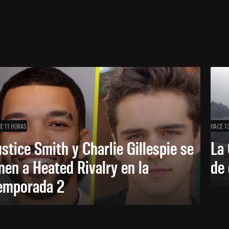
E 11 HORAS
HACE 1
ustice Smith y Charlie Gillespie se
La 
nen a Heated Rivalry en la
de 
emporada 2