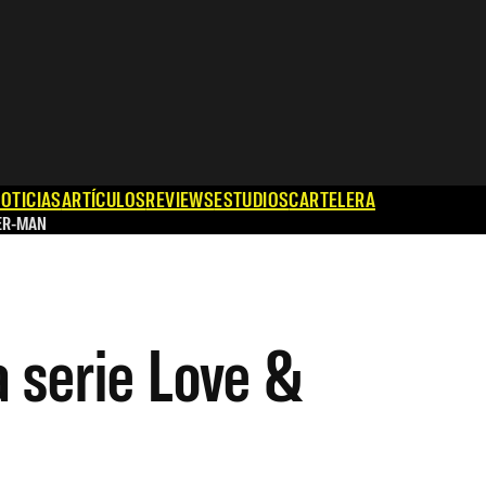
OTICIAS
ARTÍCULOS
REVIEWS
ESTUDIOS
CARTELERA
ER-MAN
a serie Love &